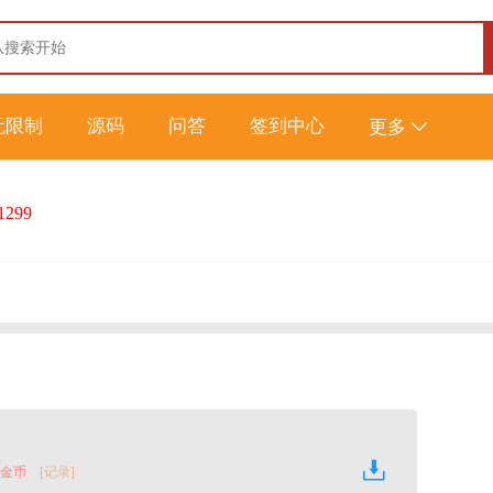
无限制
源码
问答
签到中心
更多
1299
0 金币
[记录]