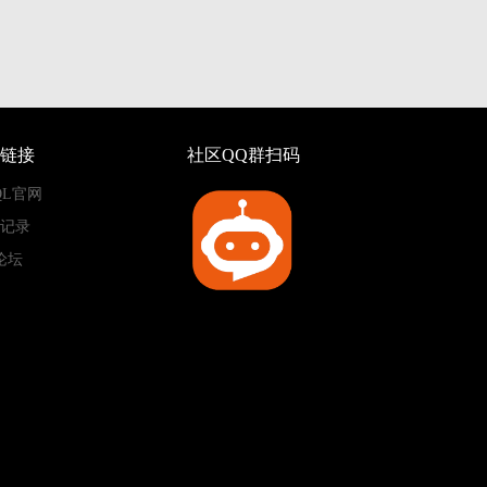
链接
社区QQ群扫码
QL官网
记录
论坛