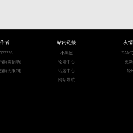
作者
站内链接
友情
22336
小黑屋
EAM
户群(需捐助)
论坛中心
更新
交群(无限制)
话题中心
轻
网站导航