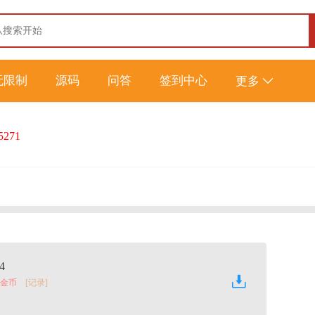
无限制
源码
问答
签到中心
更多
5271
4
0 金币
[记录]