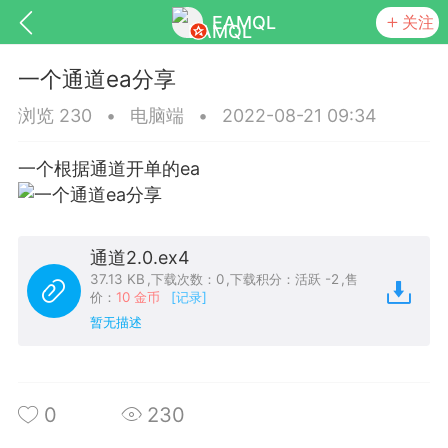
EAMQL
关注
一个通道ea分享
浏览 230
•
电脑端
•
2022-08-21 09:34
一个根据通道开单的ea
号
匿名树洞
发起挑战
幸运转盘
通道2.0.ex4
37.13 KB
,
下载次数：0
,
下载积分：活跃 -2
,
售
价：
10 金币
[记录]
Lv.9
神隐会员
靓号
EA+
L
暂无描述
8
电脑端
趋势
026 狼行黄金一次一单1.1你们期待的一
的EA它来了，主打高胜率没浮亏！
0
230
 狼行黄金一次一单1.0你们期待的一次一单
它来了，主打高胜率没浮亏！复利模式下 历