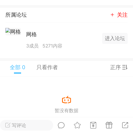
25.11.01---2026.03.17 数据表现...
所属论坛
关注
网格
进入论坛
3成员
5271内容
单
#
狼行天下
#
黄金
全部 0
只看作者
正序
59
3.4k
Lv.9
神隐会员
靓号
EA+
L
 17:09
电脑端
趋势
暂没有数据
2024年 狼行天下A03.01软件大更
写评论
有EA 增加货币版EA