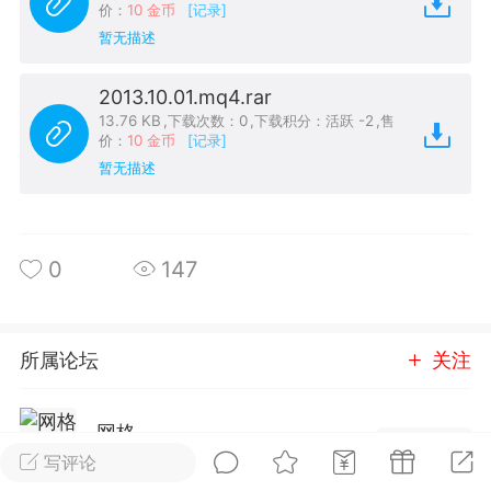
价：
10 金币
[记录]
25.11.01---2026.03.17 数据表现...
暂无描述
2013.10.01.mq4.rar
13.76 KB
,
下载次数：0
,
下载积分：活跃 -2
,
售
价：
10 金币
[记录]
暂无描述
单
#
狼行天下
#
黄金
59
3.4k
0
147
所属论坛
关注
Lv.9
神隐会员
靓号
EA+
L
 17:09
电脑端
趋势
网格
2024年 狼行天下A03.01软件大更
进入论坛
写评论
有EA 增加货币版EA
3成员
5271内容