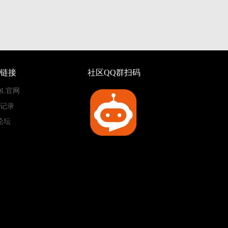
链接
社区QQ群扫码
QL官网
记录
论坛