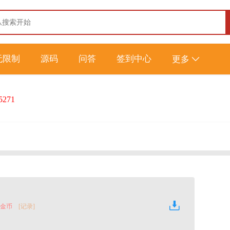
无限制
源码
问答
签到中心
更多
5271
0 金币
[记录]