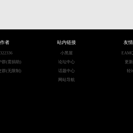
作者
站内链接
友情
22336
小黑屋
EAM
户群(需捐助)
论坛中心
更新
交群(无限制)
话题中心
轻
网站导航