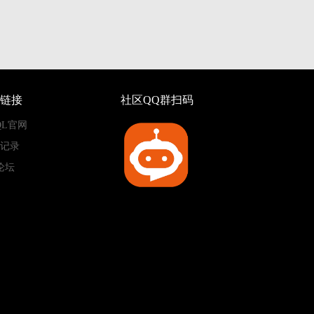
链接
社区QQ群扫码
QL官网
记录
论坛