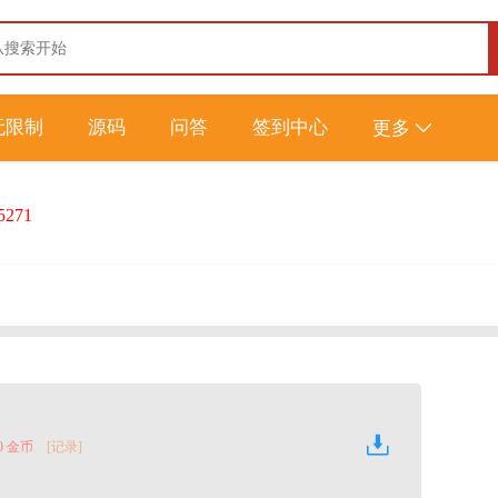
无限制
源码
问答
签到中心
更多
5271
0 金币
[记录]