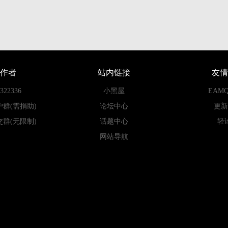
作者
站内链接
友情
22336
小黑屋
EAM
户群(需捐助)
论坛中心
更新
交群(无限制)
话题中心
轻
网站导航