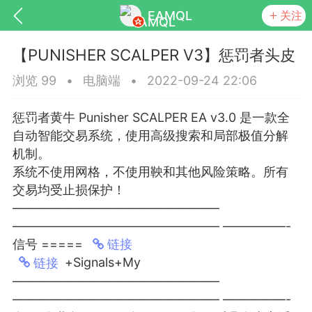
EAMQL
关注
【PUNISHER SCALPER V3】惩罚者头皮
浏览 99
•
电脑端
•
2022-09-24 22:06
惩罚者黄牛 Punisher SCALPER EA v3.0 是一款全
号
匿名树洞
发起挑战
幸运转盘
自动智能交易系统，使用高级搜索和局部极值分解
机制。
系统不使用网格，不使用鞅和其他风险策略。所有
交易均受止损保护！
————————————————–
Lv.9
神隐会员
靓号
EA+
L
————————————————– —————-
8
电脑端
趋势
信号 =====
链接
026 狼行黄金一次一单1.1你们期待的一
+Signals+My
链接
的EA它来了，主打高胜率没浮亏！
————————————————–
 狼行黄金一次一单1.0你们期待的一次一单
————————————————– —————-
它来了，主打高胜率没浮亏！复利模式下 历