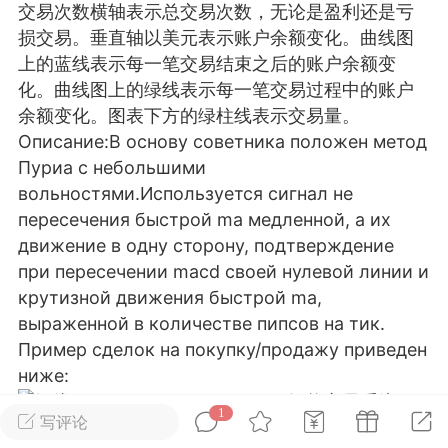
交易次数横轴表示总交易次数，无论是盈利还是亏
25.11.01---2026.03.17 数据表现...
损交易。垂直轴以美元表示账户余额变化。曲线图
上的蓝线表示每一笔交易结束之后的账户余额变
化。曲线图上的绿线表示每一笔交易过程中的账户
余额变化。图表下方的绿柱线表示交易量。
Описание:В основу советника положен метод
Пуриа с небольшими
单
#
狼行天下
#
黄金
вольностями.Используется сигнал не
пересечения быстрой ma медленной, а их
59
3.4k
движение в одну сторону, подтверждение
при пересечении macd своей нулевой линии и
крутизной движения быстрой ma,
выраженной в количестве пипсов на тик.
Lv.9
神隐会员
靓号
EA+
L
Пример сделок на покупку/продажу приведен
 17:09
电脑端
趋势
ниже:
2024年 狼行天下A03.01软件大更
1
写评论
有EA 增加货币版EA
Оптимизация проведена для пары EURUSD на