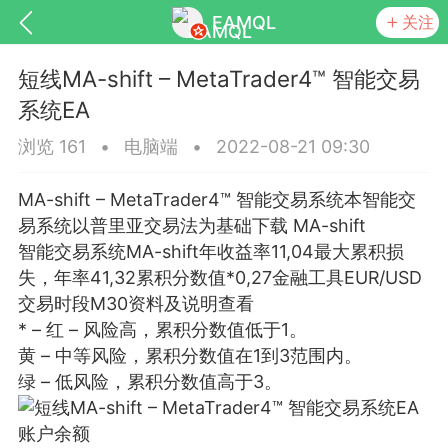
EAMQL
关注
短线MA-shift – MetaTrader4™ 智能交易
系统EA
浏览 161
•
电脑端
•
2022-08-21 09:30
号
匿名树洞
发起挑战
幸运转盘
MA-shift – MetaTrader4™ 智能交易系统本智能交
易系统以普里亚交易法为基础下载 MA-shift
智能交易系统MA-shift年收益率11,04最大累积损
失，年率41,32累积分数值*0,27金融工具EUR/USD
Lv.9
神隐会员
靓号
EA+
交易时段M30资料及说明查看
L
8
电脑端
趋势
* – 红 – 风险高，累积分数值低于1。
黄 – 中等风险，累积分数值在1到3范围内。
026 狼行黄金一次一单1.1你们期待的一
绿 – 低风险，累积分数值高于3。
的EA它来了，主打高胜率没浮亏！
 狼行黄金一次一单1.0你们期待的一次一单
账户余额
它来了，主打高胜率没浮亏！复利模式下 历