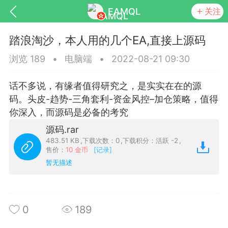
EAMQL
关注
踏浪淘沙，本人用的几个EA,直接上源码
浏览 189
•
电脑端
•
2022-08-21 09:30
话不多说，有缘者值得研究之，是实实在在的源
号
匿名树洞
发起挑战
幸运转盘
码。头皮-趋势-三角套利-资金风控–加仓策略，值得
你深入，而源码是必备的考究
源码.rar
483.51 KB
,
下载次数：0
,
下载积分：活跃 -2
,
售价：
10 金币
[记录]
Lv.9
神隐会员
靓号
EA+
L
暂无描述
8
电脑端
趋势
026 狼行黄金一次一单1.1你们期待的一
的EA它来了，主打高胜率没浮亏！
0
189
 狼行黄金一次一单1.0你们期待的一次一单
它来了，主打高胜率没浮亏！复利模式下 历