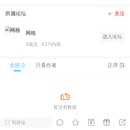
25.11.01---2026.03.17 数据表现...
所属论坛
关注
网格
进入论坛
3成员
5271内容
单
#
狼行天下
#
黄金
全部 0
只看作者
正序
59
3.4k
Lv.9
神隐会员
靓号
EA+
L
 17:09
电脑端
趋势
暂没有数据
2024年 狼行天下A03.01软件大更
写评论
有EA 增加货币版EA