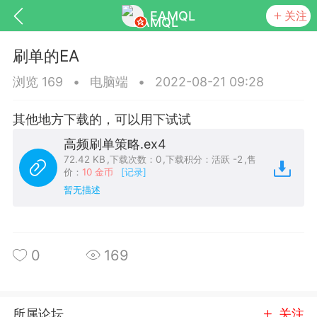
EAMQL
关注
刷单的EA
浏览 169
•
电脑端
•
2022-08-21 09:28
其他地方下载的，可以用下试试
号
匿名树洞
发起挑战
幸运转盘
高频刷单策略.ex4
72.42 KB
,
下载次数：0
,
下载积分：活跃 -2
,
售
价：
10 金币
[记录]
暂无描述
Lv.9
神隐会员
靓号
EA+
L
8
电脑端
趋势
0
169
026 狼行黄金一次一单1.1你们期待的一
的EA它来了，主打高胜率没浮亏！
 狼行黄金一次一单1.0你们期待的一次一单
所属论坛
关注
它来了，主打高胜率没浮亏！复利模式下 历