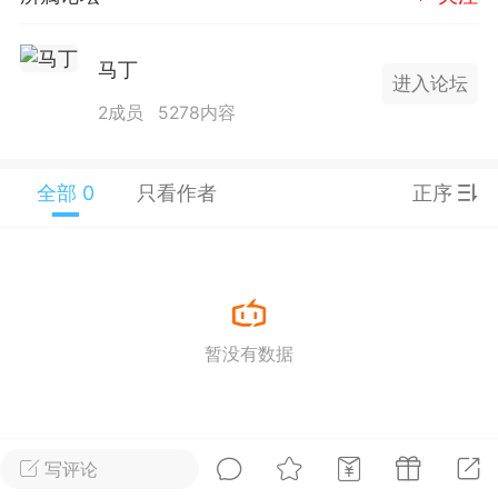
25.11.01---2026.03.17 数据表现...
马丁
进入论坛
2成员
5278内容
全部 0
只看作者
正序
单
#
狼行天下
#
黄金
59
3.4k
暂没有数据
Lv.9
神隐会员
靓号
EA+
L
 17:09
电脑端
趋势
2024年 狼行天下A03.01软件大更
写评论
有EA 增加货币版EA