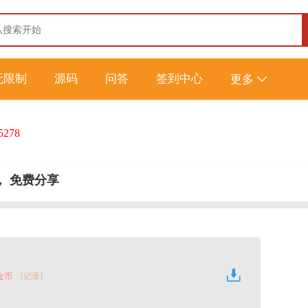
无限制
源码
问答
签到中心
更多
5278
， 免费分享
 金币
[记录]