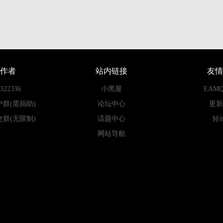
作者
站内链接
友情
22336
小黑屋
EAM
户群(需捐助)
论坛中心
更新
交群(无限制)
话题中心
轻
网站导航