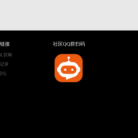
链接
社区QQ群扫码
QL官网
记录
论坛