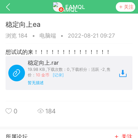
EAMQL
关注
稳定向上ea
浏览 184
•
电脑端
•
2022-08-21 09:27
想试试的来！！！！！！！！！！！！！！
号
匿名树洞
发起挑战
幸运转盘
稳定向上.rar
19.98 KB
,
下载次数：0
,
下载积分：活跃 -2
,
售
价：
10 金币
[记录]
暂无描述
Lv.9
神隐会员
靓号
EA+
L
8
电脑端
趋势
0
184
026 狼行黄金一次一单1.1你们期待的一
的EA它来了，主打高胜率没浮亏！
 狼行黄金一次一单1.0你们期待的一次一单
所属论坛
关注
它来了，主打高胜率没浮亏！复利模式下 历