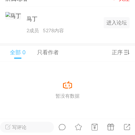
25.11.01---2026.03.17 数据表现...
马丁
进入论坛
2成员
5278内容
全部 0
只看作者
正序
单
#
狼行天下
#
黄金
59
3.4k
暂没有数据
Lv.9
神隐会员
靓号
EA+
L
 17:09
电脑端
趋势
2024年 狼行天下A03.01软件大更
写评论
有EA 增加货币版EA