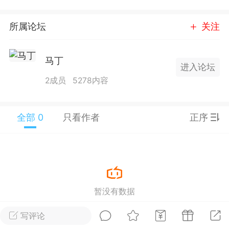
25.11.01---2026.03.17 数据表现...
所属论坛
关注
马丁
进入论坛
2成员
5278内容
单
#
狼行天下
#
黄金
59
3.4k
全部 0
只看作者
正序
Lv.9
神隐会员
靓号
EA+
L
 17:09
电脑端
趋势
暂没有数据
2024年 狼行天下A03.01软件大更
写评论
有EA 增加货币版EA