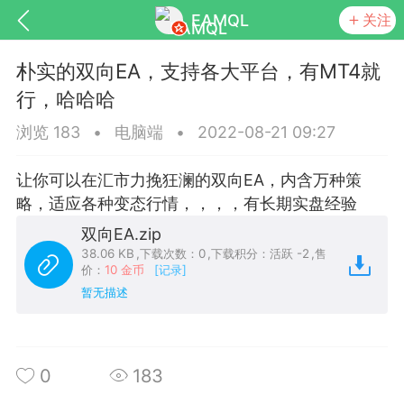
EAMQL
关注
朴实的双向EA，支持各大平台，有MT4就
行，哈哈哈
浏览 183
•
电脑端
•
2022-08-21 09:27
号
匿名树洞
发起挑战
幸运转盘
让你可以在汇市力挽狂澜的双向EA，内含万种策
略，适应各种变态行情，，，，有长期实盘经验
双向EA.zip
38.06 KB
,
下载次数：0
,
下载积分：活跃 -2
,
售
Lv.9
神隐会员
靓号
EA+
价：
10 金币
[记录]
L
暂无描述
8
电脑端
趋势
026 狼行黄金一次一单1.1你们期待的一
的EA它来了，主打高胜率没浮亏！
0
183
 狼行黄金一次一单1.0你们期待的一次一单
它来了，主打高胜率没浮亏！复利模式下 历