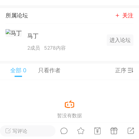
25.11.01---2026.03.17 数据表现...
所属论坛
关注
马丁
进入论坛
2成员
5278内容
单
#
狼行天下
#
黄金
全部 0
只看作者
正序
59
3.3k
Lv.9
神隐会员
靓号
EA+
L
 17:09
电脑端
趋势
暂没有数据
2024年 狼行天下A03.01软件大更
写评论
有EA 增加货币版EA