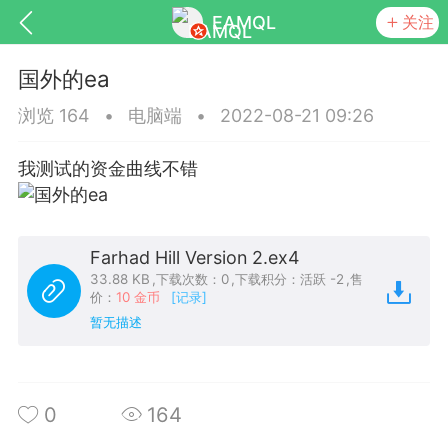
EAMQL
关注
国外的ea
浏览 164
•
电脑端
•
2022-08-21 09:26
我测试的资金曲线不错
号
匿名树洞
发起挑战
幸运转盘
Farhad Hill Version 2.ex4
33.88 KB
,
下载次数：0
,
下载积分：活跃 -2
,
售
价：
10 金币
[记录]
Lv.9
神隐会员
靓号
EA+
L
暂无描述
8
电脑端
趋势
026 狼行黄金一次一单1.1你们期待的一
的EA它来了，主打高胜率没浮亏！
0
164
 狼行黄金一次一单1.0你们期待的一次一单
它来了，主打高胜率没浮亏！复利模式下 历