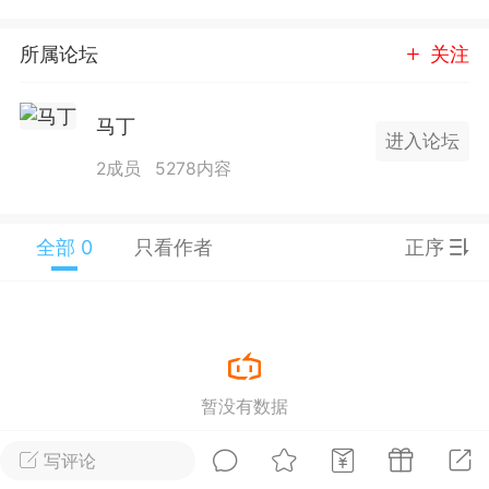
25.11.01---2026.03.17 数据表现...
所属论坛
关注
马丁
进入论坛
2成员
5278内容
单
#
狼行天下
#
黄金
全部 0
只看作者
正序
59
3.3k
Lv.9
神隐会员
靓号
EA+
L
 17:09
电脑端
趋势
暂没有数据
2024年 狼行天下A03.01软件大更
写评论
有EA 增加货币版EA