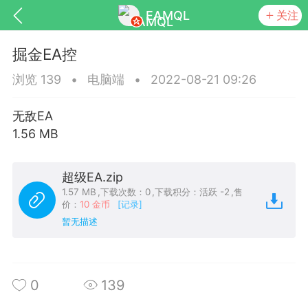
EAMQL
关注
掘金EA控
浏览 139
•
电脑端
•
2022-08-21 09:26
无敌EA
号
匿名树洞
发起挑战
幸运转盘
1.56 MB
超级EA.zip
1.57 MB
,
下载次数：0
,
下载积分：活跃 -2
,
售
价：
10 金币
[记录]
Lv.9
神隐会员
靓号
EA+
L
暂无描述
8
电脑端
趋势
026 狼行黄金一次一单1.1你们期待的一
的EA它来了，主打高胜率没浮亏！
0
139
 狼行黄金一次一单1.0你们期待的一次一单
它来了，主打高胜率没浮亏！复利模式下 历