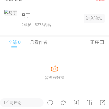
25.11.01---2026.03.17 数据表现...
马丁
进入论坛
2成员
5278内容
全部 0
只看作者
正序
单
#
狼行天下
#
黄金
59
3.4k
暂没有数据
Lv.9
神隐会员
靓号
EA+
L
 17:09
电脑端
趋势
2024年 狼行天下A03.01软件大更
写评论
有EA 增加货币版EA