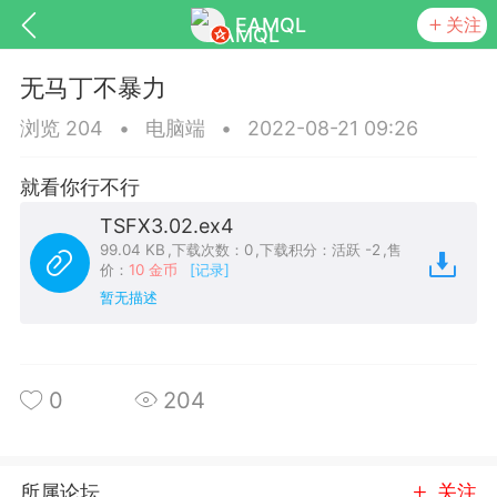
EAMQL
关注
无马丁不暴力
浏览 204
•
电脑端
•
2022-08-21 09:26
就看你行不行
号
匿名树洞
发起挑战
幸运转盘
TSFX3.02.ex4
99.04 KB
,
下载次数：0
,
下载积分：活跃 -2
,
售
价：
10 金币
[记录]
暂无描述
Lv.9
神隐会员
靓号
EA+
L
8
电脑端
趋势
0
204
026 狼行黄金一次一单1.1你们期待的一
的EA它来了，主打高胜率没浮亏！
 狼行黄金一次一单1.0你们期待的一次一单
所属论坛
关注
它来了，主打高胜率没浮亏！复利模式下 历