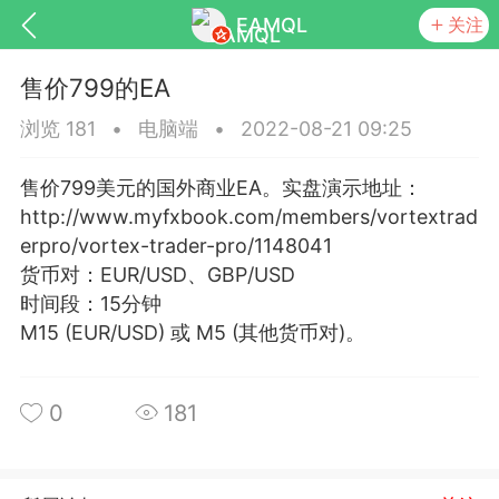
EAMQL
关注
售价799的EA
浏览 181
•
电脑端
•
2022-08-21 09:25
售价799美元的国外商业EA。实盘演示地址：
号
匿名树洞
发起挑战
幸运转盘
http://www.myfxbook.com/members/vortextrad
erpro/vortex-trader-pro/1148041
货币对：EUR/USD、GBP/USD
时间段：15分钟
M15 (EUR/USD) 或 M5 (其他货币对)。
Lv.9
神隐会员
靓号
EA+
L
8
电脑端
趋势
026 狼行黄金一次一单1.1你们期待的一
0
181
的EA它来了，主打高胜率没浮亏！
 狼行黄金一次一单1.0你们期待的一次一单
它来了，主打高胜率没浮亏！复利模式下 历