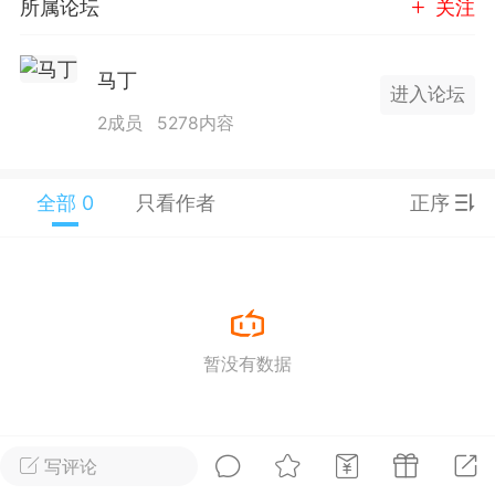
所属论坛
关注
25.11.01---2026.03.17 数据表现...
马丁
进入论坛
2成员
5278内容
全部 0
只看作者
正序
单
#
狼行天下
#
黄金
59
3.4k
暂没有数据
Lv.9
神隐会员
靓号
EA+
L
 17:09
电脑端
趋势
2024年 狼行天下A03.01软件大更
写评论
有EA 增加货币版EA