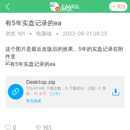
EAMQL
关注
有5年实盘记录的ea
浏览 161
•
电脑端
•
2022-08-21 09:25
这个图片是最近改版后的效果。5年的实盘记录在附
号
匿名树洞
发起挑战
幸运转盘
件里
Desktop.zip
Lv.9
神隐会员
靓号
EA+
L
170.41 KB
,
下载次数：0
,
下载积分：活跃 -2
,
售
价：
10 金币
[记录]
8
电脑端
趋势
暂无描述
026 狼行黄金一次一单1.1你们期待的一
的EA它来了，主打高胜率没浮亏！
 狼行黄金一次一单1.0你们期待的一次一单
0
161
它来了，主打高胜率没浮亏！复利模式下 历