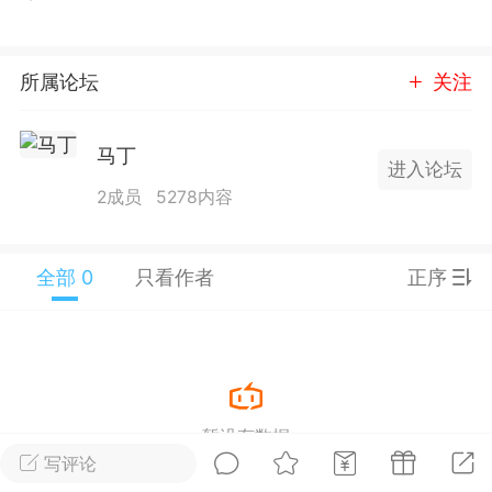
25.11.01---2026.03.17 数据表现...
所属论坛
关注
马丁
进入论坛
2成员
5278内容
单
#
狼行天下
#
黄金
59
3.4k
全部 0
只看作者
正序
Lv.9
神隐会员
靓号
EA+
L
 17:09
电脑端
趋势
暂没有数据
2024年 狼行天下A03.01软件大更
写评论
有EA 增加货币版EA