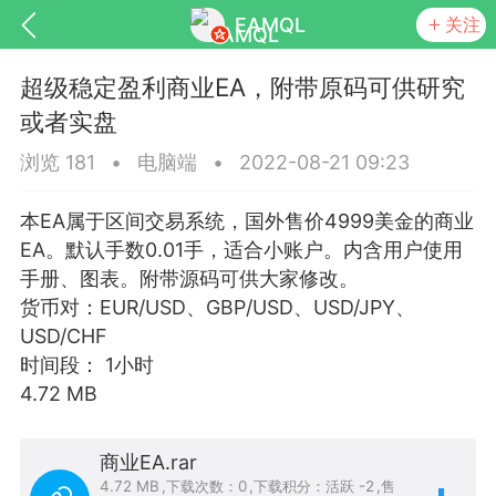
EAMQL
关注
超级稳定盈利商业EA，附带原码可供研究
或者实盘
浏览 181
•
电脑端
•
2022-08-21 09:23
号
匿名树洞
发起挑战
幸运转盘
本EA属于区间交易系统，国外售价4999美金的商业
EA。默认手数0.01手，适合小账户。内含用户使用
手册、图表。附带源码可供大家修改。
货币对：EUR/USD、GBP/USD、USD/JPY、
Lv.9
神隐会员
靓号
EA+
USD/CHF
L
8
电脑端
趋势
时间段： 1小时
4.72 MB
026 狼行黄金一次一单1.1你们期待的一
的EA它来了，主打高胜率没浮亏！
商业EA.rar
 狼行黄金一次一单1.0你们期待的一次一单
4.72 MB
,
下载次数：0
,
下载积分：活跃 -2
,
售
它来了，主打高胜率没浮亏！复利模式下 历