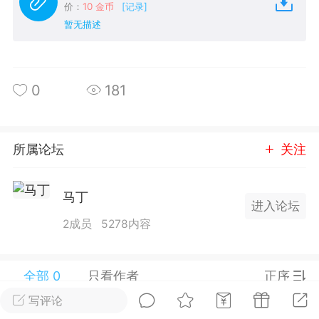
价：
10 金币
[记录]
25.11.01---2026.03.17 数据表现...
暂无描述
0
181
单
#
狼行天下
#
黄金
所属论坛
关注
59
3.4k
马丁
进入论坛
2成员
5278内容
Lv.9
神隐会员
靓号
EA+
L
 17:09
电脑端
趋势
全部 0
只看作者
正序
2024年 狼行天下A03.01软件大更
写评论
有EA 增加货币版EA