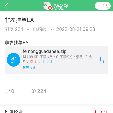
EAMQL
关注
非农挂单EA
浏览 224
•
电脑端
•
2022-08-21 09:23
非农挂单EA
号
匿名树洞
发起挑战
幸运转盘
feinongguadanea.zip
141.08 KB
,
下载次数：0
,
下载积分：活跃 -2
,
售
价：
10 金币
[记录]
暂无描述
Lv.9
神隐会员
靓号
EA+
L
8
电脑端
趋势
0
224
026 狼行黄金一次一单1.1你们期待的一
的EA它来了，主打高胜率没浮亏！
 狼行黄金一次一单1.0你们期待的一次一单
所属论坛
关注
它来了，主打高胜率没浮亏！复利模式下 历