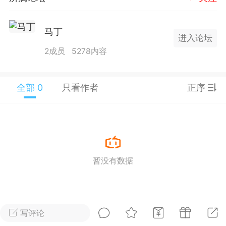
25.11.01---2026.03.17 数据表现...
马丁
进入论坛
2成员
5278内容
全部 0
只看作者
正序
单
#
狼行天下
#
黄金
59
3.4k
暂没有数据
Lv.9
神隐会员
靓号
EA+
L
 17:09
电脑端
趋势
2024年 狼行天下A03.01软件大更
写评论
有EA 增加货币版EA