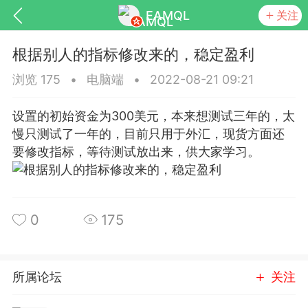
EAMQL
关注
根据别人的指标修改来的，稳定盈利
浏览 175
•
电脑端
•
2022-08-21 09:21
设置的初始资金为300美元，本来想测试三年的，太
号
匿名树洞
发起挑战
幸运转盘
慢只测试了一年的，目前只用于外汇，现货方面还
要修改指标，等待测试放出来，供大家学习。
Lv.9
神隐会员
靓号
EA+
L
0
175
8
电脑端
趋势
026 狼行黄金一次一单1.1你们期待的一
的EA它来了，主打高胜率没浮亏！
所属论坛
关注
 狼行黄金一次一单1.0你们期待的一次一单
它来了，主打高胜率没浮亏！复利模式下 历