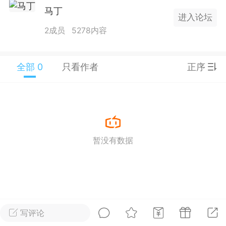
马丁
25.11.01---2026.03.17 数据表现...
进入论坛
2成员
5278内容
全部 0
只看作者
正序
单
#
狼行天下
#
黄金
59
3.4k
暂没有数据
Lv.9
神隐会员
靓号
EA+
L
 17:09
电脑端
趋势
2024年 狼行天下A03.01软件大更
写评论
有EA 增加货币版EA