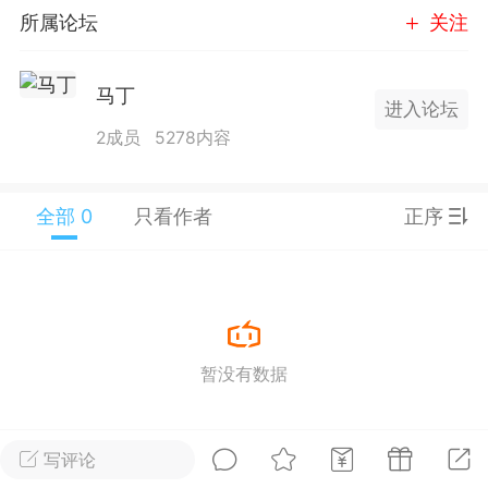
所属论坛
关注
25.11.01---2026.03.17 数据表现...
马丁
进入论坛
2成员
5278内容
单
#
狼行天下
#
黄金
全部 0
只看作者
正序
59
3.4k
Lv.9
神隐会员
靓号
EA+
L
暂没有数据
 17:09
电脑端
趋势
2024年 狼行天下A03.01软件大更
写评论
有EA 增加货币版EA