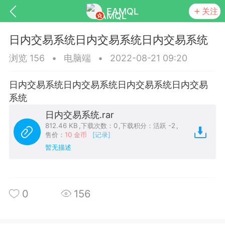
EAMQL
关注
日内交易系统日内交易系统日内交易系统
浏览 156
•
电脑端
•
2022-08-21 09:20
日内交易系统日内交易系统日内交易系统日内交易
号
匿名树洞
发起挑战
幸运转盘
系统
日内交易系统.rar
812.46 KB
,
下载次数：0
,
下载积分：活跃 -2
,
售价：
10 金币
[记录]
暂无描述
Lv.9
神隐会员
靓号
EA+
L
8
电脑端
趋势
026 狼行黄金一次一单1.1你们期待的一
0
156
的EA它来了，主打高胜率没浮亏！
 狼行黄金一次一单1.0你们期待的一次一单
它来了，主打高胜率没浮亏！复利模式下 历