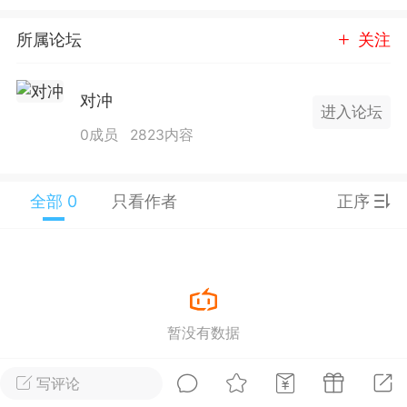
25.11.01---2026.03.17 数据表现...
所属论坛
关注
对冲
进入论坛
0成员
2823内容
单
#
狼行天下
#
黄金
全部 0
只看作者
正序
59
3.3k
Lv.9
神隐会员
靓号
EA+
L
暂没有数据
 17:09
电脑端
趋势
2024年 狼行天下A03.01软件大更
写评论
有EA 增加货币版EA