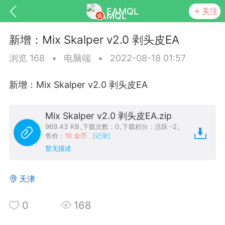
EAMQL
关注
​新增：Mix Skalper v2.0 剥头皮EA
浏览 168
•
电脑端
•
2022-08-18 01:57
新增：Mix Skalper v2.0 剥头皮EA
号
匿名树洞
发起挑战
幸运转盘
Mix Skalper v2.0 剥头皮EA.zip
969.43 KB
,
下载次数：0
,
下载积分：活跃 -2
,
售价：
10 金币
[记录]
暂无描述
Lv.9
神隐会员
靓号
EA+
L
8
电脑端
趋势
天津
026 狼行黄金一次一单1.1你们期待的一
的EA它来了，主打高胜率没浮亏！
0
168
 狼行黄金一次一单1.0你们期待的一次一单
它来了，主打高胜率没浮亏！复利模式下 历