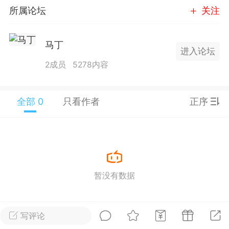
所属论坛
关注
25.11.01---2026.03.17 数据表现...
马丁
进入论坛
2成员
5278内容
单
#
狼行天下
#
黄金
全部 0
只看作者
正序
59
3.4k
Lv.9
神隐会员
靓号
EA+
L
暂没有数据
 17:09
电脑端
趋势
2024年 狼行天下A03.01软件大更
写评论
有EA 增加货币版EA