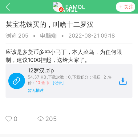
EAMQL
关注
某宝花钱买的，叫啥十二罗汉
浏览 205
•
电脑端
•
2022-08-21 09:18
应该是多货币多冲小马丁，本人菜鸟，为任何限
号
匿名树洞
发起挑战
幸运转盘
制，建议1000挂起，送给大家了。
12罗汉.zip
54.37 KB
,
下载次数：0
,
下载积分：活跃 -2
,
售
价：
10 金币
[记录]
暂无描述
Lv.9
神隐会员
靓号
EA+
L
8
电脑端
趋势
026 狼行黄金一次一单1.1你们期待的一
0
205
的EA它来了，主打高胜率没浮亏！
 狼行黄金一次一单1.0你们期待的一次一单
它来了，主打高胜率没浮亏！复利模式下 历