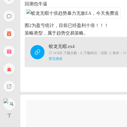
回测也牛逼
图2为盈亏统计，目前已经盈利十倍！！！
策略类型，属于趋势交易策略。
蛟龙无暇.ex4
27.14 KB
,
下载次数：0
,
下载积分：活跃 -2
,
售价：
1
暂无描述