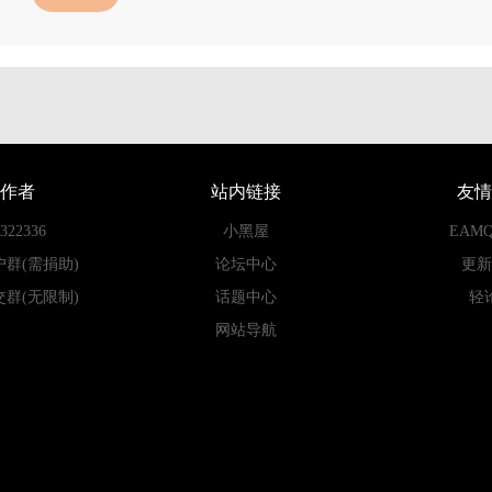
作者
站内链接
友情
22336
小黑屋
EAM
户群(需捐助)
论坛中心
更新
交群(无限制)
话题中心
轻
网站导航