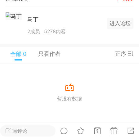
25.11.01---2026.03.17 数据表现...
马丁
进入论坛
2成员
5278内容
全部 0
只看作者
正序
单
#
狼行天下
#
黄金
59
3.4k
暂没有数据
Lv.9
神隐会员
靓号
EA+
L
 17:09
电脑端
趋势
2024年 狼行天下A03.01软件大更
写评论
有EA 增加货币版EA