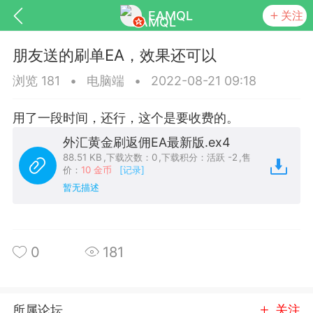
EAMQL
关注
朋友送的刷单EA，效果还可以
浏览 181
•
电脑端
•
2022-08-21 09:18
用了一段时间，还行，这个是要收费的。
号
匿名树洞
发起挑战
幸运转盘
外汇黄金刷返佣EA最新版.ex4
88.51 KB
,
下载次数：0
,
下载积分：活跃 -2
,
售
价：
10 金币
[记录]
暂无描述
Lv.9
神隐会员
靓号
EA+
L
8
电脑端
趋势
0
181
026 狼行黄金一次一单1.1你们期待的一
的EA它来了，主打高胜率没浮亏！
 狼行黄金一次一单1.0你们期待的一次一单
所属论坛
关注
它来了，主打高胜率没浮亏！复利模式下 历