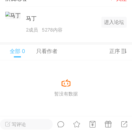
25.11.01---2026.03.17 数据表现...
马丁
进入论坛
2成员
5278内容
全部 0
只看作者
正序
单
#
狼行天下
#
黄金
59
3.4k
暂没有数据
Lv.9
神隐会员
靓号
EA+
L
 17:09
电脑端
趋势
2024年 狼行天下A03.01软件大更
写评论
有EA 增加货币版EA