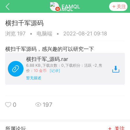
EAMQL
关注
横扫千军源码
浏览 197
•
电脑端
•
2022-08-21 09:18
横扫千军源码，感兴趣的可以研究一下
号
匿名树洞
发起挑战
幸运转盘
横扫千军_源码.rar
6.88 KB
,
下载次数：0
,
下载积分：活跃 -2
,
售
价：
10 金币
[记录]
暂无描述
Lv.9
神隐会员
靓号
EA+
L
8
电脑端
趋势
0
197
026 狼行黄金一次一单1.1你们期待的一
的EA它来了，主打高胜率没浮亏！
 狼行黄金一次一单1.0你们期待的一次一单
所属论坛
关注
它来了，主打高胜率没浮亏！复利模式下 历