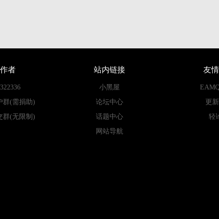
作者
站内链接
友情
22336
小黑屋
EAM
户群(需捐助)
论坛中心
更新
交群(无限制)
话题中心
轻
网站导航