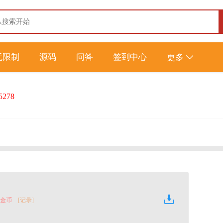
无限制
源码
问答
签到中心
更多
5278
0 金币
[记录]