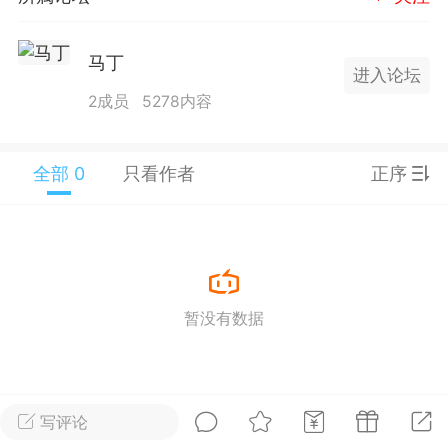
25.11.01---2026.03.17 数据表现...
马丁
进入论坛
2成员
5278内容
全部 0
只看作者
正序
单
#
狼行天下
#
黄金
59
3.3k
暂没有数据
Lv.9
神隐会员
靓号
EA+
L
 17:09
电脑端
趋势
2024年 狼行天下A03.01软件大更
写评论
有EA 增加货币版EA