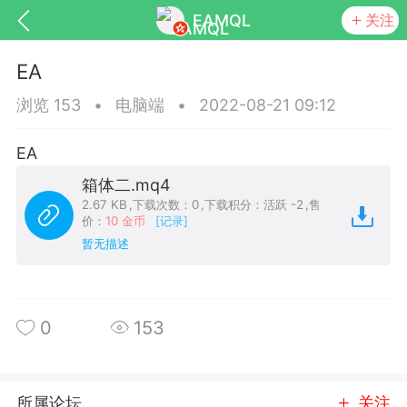
EAMQL
关注
EA
浏览 153
•
电脑端
•
2022-08-21 09:12
EA
号
匿名树洞
发起挑战
幸运转盘
箱体二.mq4
2.67 KB
,
下载次数：0
,
下载积分：活跃 -2
,
售
价：
10 金币
[记录]
暂无描述
Lv.9
神隐会员
靓号
EA+
L
8
电脑端
趋势
0
153
026 狼行黄金一次一单1.1你们期待的一
的EA它来了，主打高胜率没浮亏！
 狼行黄金一次一单1.0你们期待的一次一单
所属论坛
关注
它来了，主打高胜率没浮亏！复利模式下 历