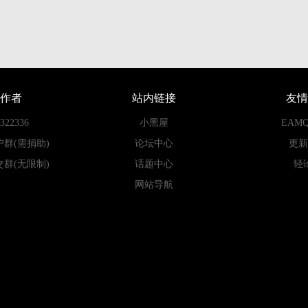
作者
站内链接
友情
22336
小黑屋
EAM
户群(需捐助)
论坛中心
更新
交群(无限制)
话题中心
轻
网站导航