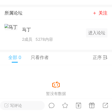
25.11.01---2026.03.17 数据表现...
所属论坛
关注
马丁
进入论坛
2成员
5278内容
单
#
狼行天下
#
黄金
59
3.4k
全部 0
只看作者
正序
Lv.9
神隐会员
靓号
EA+
L
 17:09
电脑端
趋势
暂没有数据
2024年 狼行天下A03.01软件大更
写评论
有EA 增加货币版EA