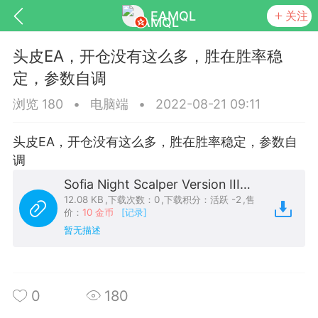
EAMQL
关注
头皮EA，开仓没有这么多，胜在胜率稳
定，参数自调
浏览 180
•
电脑端
•
2022-08-21 09:11
号
匿名树洞
发起挑战
幸运转盘
头皮EA，开仓没有这么多，胜在胜率稳定，参数自
调
Sofia Night Scalper Version IIIs头皮.ex4
12.08 KB
,
下载次数：0
,
下载积分：活跃 -2
,
售
Lv.9
神隐会员
靓号
EA+
价：
10 金币
[记录]
L
暂无描述
8
电脑端
趋势
026 狼行黄金一次一单1.1你们期待的一
的EA它来了，主打高胜率没浮亏！
0
180
 狼行黄金一次一单1.0你们期待的一次一单
它来了，主打高胜率没浮亏！复利模式下 历