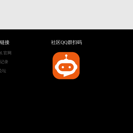
链接
社区QQ群扫码
QL官网
记录
论坛