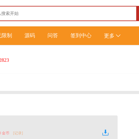
无限制
源码
问答
签到中心
更多
2823
0 金币
[记录]