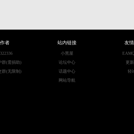
作者
站内链接
友情
22336
小黑屋
EAM
户群(需捐助)
论坛中心
更新
交群(无限制)
话题中心
轻
网站导航