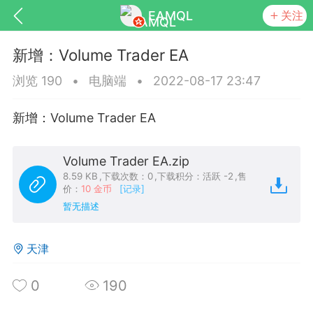
EAMQL
关注
新增：Volume Trader EA
浏览 190
•
电脑端
•
2022-08-17 23:47
新增：Volume Trader EA
号
匿名树洞
发起挑战
幸运转盘
Volume Trader EA.zip
8.59 KB
,
下载次数：0
,
下载积分：活跃 -2
,
售
价：
10 金币
[记录]
暂无描述
Lv.9
神隐会员
靓号
EA+
L
8
电脑端
趋势
天津
026 狼行黄金一次一单1.1你们期待的一
的EA它来了，主打高胜率没浮亏！
0
190
 狼行黄金一次一单1.0你们期待的一次一单
它来了，主打高胜率没浮亏！复利模式下 历