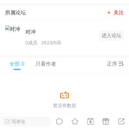
25.11.01---2026.03.17 数据表现...
所属论坛
关注
对冲
进入论坛
0成员
2823内容
单
#
狼行天下
#
黄金
全部 0
只看作者
正序
59
3.4k
Lv.9
神隐会员
靓号
EA+
L
暂没有数据
 17:09
电脑端
趋势
2024年 狼行天下A03.01软件大更
写评论
有EA 增加货币版EA