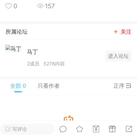
0
157
25.11.01---2026.03.17 数据表现...
所属论坛
关注
马丁
进入论坛
单
#
狼行天下
#
黄金
2成员
5278内容
59
3.3k
全部 0
只看作者
正序
Lv.9
神隐会员
靓号
EA+
L
 17:09
电脑端
趋势
2024年 狼行天下A03.01软件大更
写评论
有EA 增加货币版EA
暂没有数据