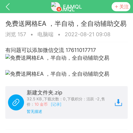
EAMQL
关注
免费送网格EA ，半自动，全自动辅助交易
浏览 157
•
电脑端
•
2022-08-21 09:08
有问题可以添加微信交流 17611017717
号
匿名树洞
发起挑战
幸运转盘
Lv.9
神隐会员
靓号
EA+
L
新建文件夹.zip
8
电脑端
趋势
32.5 KB
,
下载次数：0
,
下载积分：活跃 -2
,
售
价：
10 金币
[记录]
026 狼行黄金一次一单1.1你们期待的一
暂无描述
的EA它来了，主打高胜率没浮亏！
 狼行黄金一次一单1.0你们期待的一次一单
它来了，主打高胜率没浮亏！复利模式下 历