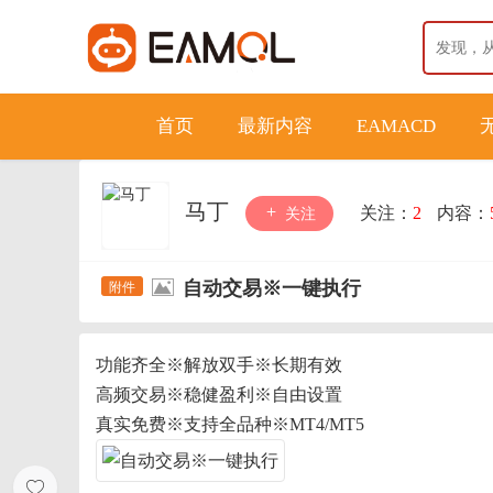
首页
最新内容
EAMACD
马丁
关注：
2
内容：
关注
自动交易※一键执行
功能齐全※解放双手※长期有效
高频交易※稳健盈利※自由设置
真实免费※支持全品种※MT4/MT5