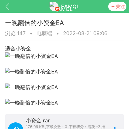
EAMQL
关注
一晚翻倍的小资金EA
浏览 147
•
电脑端
•
2022-08-21 09:06
适合小资金
号
匿名树洞
发起挑战
幸运转盘
Lv.9
神隐会员
靓号
EA+
L
8
电脑端
趋势
026 狼行黄金一次一单1.1你们期待的一
的EA它来了，主打高胜率没浮亏！
小资金.rar
 狼行黄金一次一单1.0你们期待的一次一单
176.06 KB
,
下载次数：0
,
下载积分：活跃 -2
,
售
它来了，主打高胜率没浮亏！复利模式下 历