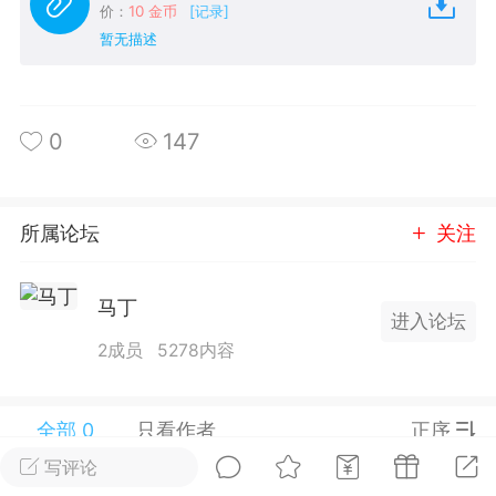
价：
10 金币
[记录]
25.11.01---2026.03.17 数据表现...
暂无描述
0
147
单
#
狼行天下
#
黄金
所属论坛
关注
59
3.4k
马丁
进入论坛
2成员
5278内容
Lv.9
神隐会员
靓号
EA+
L
 17:09
电脑端
趋势
全部 0
只看作者
正序
2024年 狼行天下A03.01软件大更
写评论
有EA 增加货币版EA