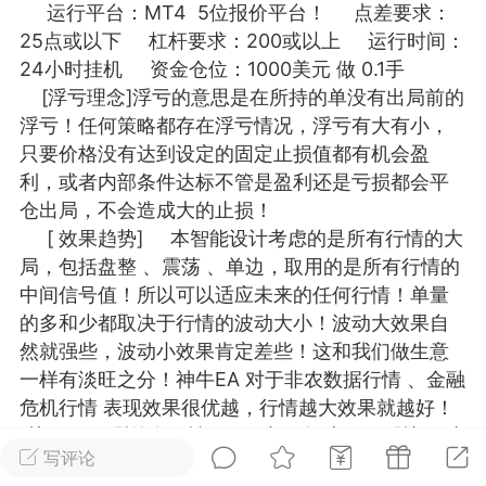
运行平台：MT4 5位报价平台！ 点差要求：
25.11.01---2026.03.17 数据表现...
25点或以下 杠杆要求：200或以上 运行时间：
24小时挂机 资金仓位：1000美元 做 0.1手
[浮亏理念]浮亏的意思是在所持的单没有出局前的
浮亏！任何策略都存在浮亏情况，浮亏有大有小，
只要价格没有达到设定的固定止损值都有机会盈
利，或者内部条件达标不管是盈利还是亏损都会平
单
#
狼行天下
#
黄金
仓出局，不会造成大的止损！
[ 效果趋势] 本智能设计考虑的是所有行情的大
59
3.4k
局，包括盘整 、震荡 、单边，取用的是所有行情的
中间信号值！所以可以适应未来的任何行情！单量
的多和少都取决于行情的波动大小！波动大效果自
然就强些，波动小效果肯定差些！这和我们做生意
Lv.9
神隐会员
靓号
EA+
L
一样有淡旺之分！神牛EA 对于非农数据行情 、金融
 17:09
电脑端
趋势
危机行情 表现效果很优越，行情越大效果就越好！
2024年 狼行天下A03.01软件大更
[关于EA回测的有效性] 不少朋友对EA 回测都不太
写评论
有EA 增加货币版EA
了解，在这里我简单的说一下MT4回测的历史数据