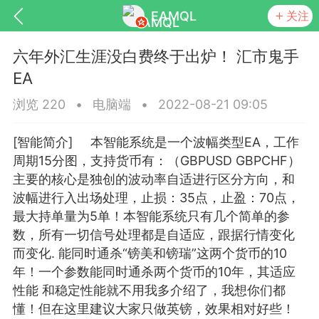
EAMQL
关注
六年外汇生涯没白费终于出炉！ 汇市鬼手
EA
浏览 220
•
电脑端
•
2022-08-21 09:05
号
匿名树洞
发起挑战
幸运转盘
[智能简介] 本智能系统是一个波幅类型EA，工作
周期15分图，支持货币有：（GBPUSD GBPCHF）
主要的核心是独创的波动率自适进行区分方向，和
波幅进行入出场处理，止损：35点，止盈：70点，
Lv.9
神隐会员
靓号
EA+
最大持单量为5单！本智能系统只有几个简单的参
L
8
电脑端
趋势
数，所有一切信号处理都是自适应，跟据行情变化
而变化. 能同时通杀“镑美和镑瑞”这两个货币的10
026 狼行黄金一次一单1.1你们期待的一
年！一个参数能同时通杀两个货币的10年，其适应
的EA它来了，主打高胜率没浮亏！
性能 和稳定性能就不用我多介绍了，我想你们都
 狼行黄金一次一单1.0你们期待的一次一单
懂！但在这里建议大家只做英镑，效果相对好些！
它来了，主打高胜率没浮亏！复利模式下 历