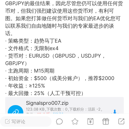
GBPJPY的最佳结果，因此尽管您仍可以使用任何货
25.11.01---2026.03.17 数据表现...
币对，但我们强烈建议使用这些货币对，有利可
图。如果您打算做任何货币对与我们的EA优化您可
以联系我们自由地随时与我们的专家最进步的谈
话。
· 策略类型：趋势马丁EA
· 文件格式：无限制ex4
单
#
狼行天下
#
黄金
· 货币对：EURUSD（GBPUSD，USDJPY，
GBPJPY）
59
3.4k
· 主跑周期：M15周期
· 初始资金：$500（或美分账户），推荐$2000
· 年收益：≥125%
· 最大回撤：25%（人工干预可控）
Lv.9
神隐会员
靓号
EA+
L
Signalspro007.zip
 17:09
电脑端
趋势
123.08 KB
,
下载次数：0
,
下载积分：活跃 -2
,
2024年 狼行天下A03.01软件大更
售价：
10 金币
[记录]
写评论
暂无描述
有EA 增加货币版EA