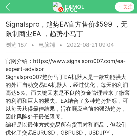
EAMQL
关注
Signalspro，趋势EA官方售价$599 ，无
限制商业EA ，趋势小马丁
浏览 187
•
电脑端
•
2022-08-21 09:04
号
匿名树洞
发起挑战
幸运转盘
官网介绍：https://www.signalspro007.com/ea-
expert-advisor
Signalspro007趋势马丁EA机器人是一款功能强大
的外汇自动交易EA机器人，经过优化，每天的利润
Lv.9
神隐会员
靓号
EA+
高达5％。而关键因素是不良的资金管理带来了微薄
L
8
电脑端
趋势
的利润和巨大的损失。EA结合了多种趋势指标，可
以每天获得最佳结果，旨在顺应当前的强劲趋势，
026 狼行黄金一次一单1.1你们期待的一
因此风险处于最低限度。
的EA它来了，主打高胜率没浮亏！
编程是以最佳方式交易所有货币对和商品，但我们
 狼行黄金一次一单1.0你们期待的一次一单
优化了交易EURUSD，GBPUSD，USDJPY，
它来了，主打高胜率没浮亏！复利模式下 历