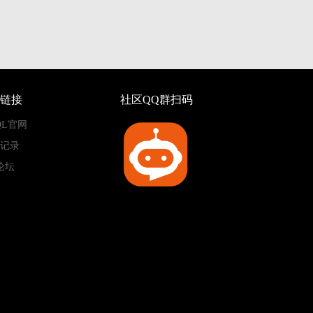
链接
社区QQ群扫码
QL官网
记录
论坛