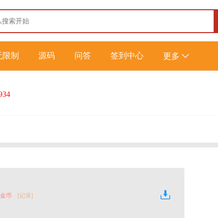
无限制
源码
问答
签到中心
更多
934
0 金币
[记录]