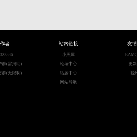
作者
站内链接
友情
22336
小黑屋
EAM
户群(需捐助)
论坛中心
更新
交群(无限制)
话题中心
轻
网站导航