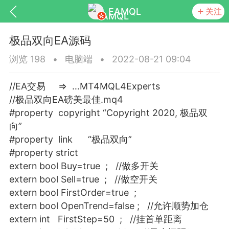
EAMQL
关注
极品双向EA源码
浏览 198
•
电脑端
•
2022-08-21 09:04
//EA交易 => …MT4MQL4Experts
号
匿名树洞
发起挑战
幸运转盘
//极品双向EA磅美最佳.mq4
#property copyright “Copyright 2020, 极品双
向”
#property link “极品双向”
#property strict
Lv.9
神隐会员
靓号
EA+
L
extern bool Buy=true ; //做多开关
8
电脑端
趋势
extern bool Sell=true ; //做空开关
026 狼行黄金一次一单1.1你们期待的一
extern bool FirstOrder=true ;
的EA它来了，主打高胜率没浮亏！
extern bool OpenTrend=false ; //允许顺势加仓
 狼行黄金一次一单1.0你们期待的一次一单
extern int FirstStep=50 ; //挂首单距离
它来了，主打高胜率没浮亏！复利模式下 历