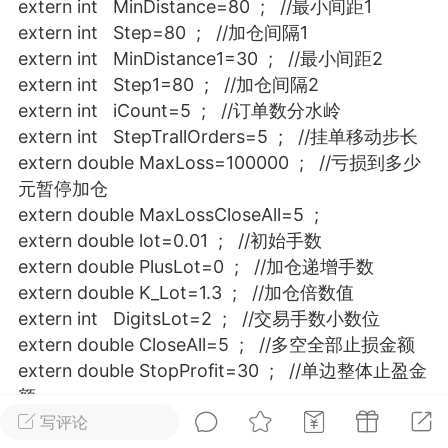
extern int MinDistance=80 ; //最小间距1
25.11.01---2026.03.17 数据表现...
extern int Step=80 ; //加仓间隔1
extern int MinDistance1=30 ; //最小间距2
extern int Step1=80 ; //加仓间隔2
extern int iCount=5 ; //订单数分水岭
extern int StepTrallOrders=5 ; //挂单移动步长
extern double MaxLoss=100000 ; //亏损到多少
单
#
狼行天下
#
黄金
元暂停加仓
extern double MaxLossCloseAll=5 ;
59
3.4k
extern double lot=0.01 ; //初始手数
extern double PlusLot=0 ; //加仓递增手数
extern double K_Lot=1.3 ; //加仓倍数值
extern int DigitsLot=2 ; //交易手数小数位
Lv.9
神隐会员
靓号
EA+
extern double CloseAll=5 ; //多空全部止损金额
L
 17:09
电脑端
趋势
extern double StopProfit=30 ; //单边整体止盈金
额
2024年 狼行天下A03.01软件大更
extern double StopLoss=100000 ; //单边整体止
写评论
有EA 增加货币版EA