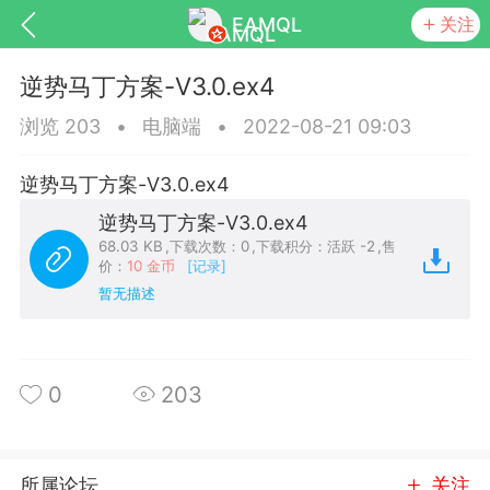
EAMQL
关注
逆势马丁方案-V3.0.ex4
浏览 203
•
电脑端
•
2022-08-21 09:03
逆势马丁方案-V3.0.ex4
号
匿名树洞
发起挑战
幸运转盘
逆势马丁方案-V3.0.ex4
68.03 KB
,
下载次数：0
,
下载积分：活跃 -2
,
售
价：
10 金币
[记录]
暂无描述
Lv.9
神隐会员
靓号
EA+
L
8
电脑端
趋势
0
203
026 狼行黄金一次一单1.1你们期待的一
的EA它来了，主打高胜率没浮亏！
 狼行黄金一次一单1.0你们期待的一次一单
所属论坛
关注
它来了，主打高胜率没浮亏！复利模式下 历