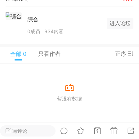
25.11.01---2026.03.17 数据表现...
综合
进入论坛
0成员
934内容
全部 0
只看作者
正序
单
#
狼行天下
#
黄金
59
3.4k
暂没有数据
Lv.9
神隐会员
靓号
EA+
L
 17:09
电脑端
趋势
2024年 狼行天下A03.01软件大更
写评论
有EA 增加货币版EA