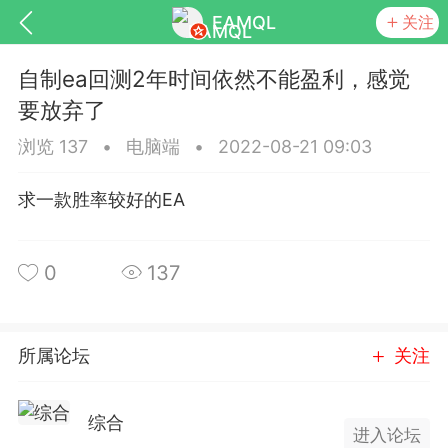
EAMQL
关注
自制ea回测2年时间依然不能盈利，感觉
要放弃了
浏览 137
•
电脑端
•
2022-08-21 09:03
号
匿名树洞
发起挑战
幸运转盘
求一款胜率较好的EA
0
137
Lv.9
神隐会员
靓号
EA+
L
8
电脑端
趋势
所属论坛
关注
026 狼行黄金一次一单1.1你们期待的一
的EA它来了，主打高胜率没浮亏！
 狼行黄金一次一单1.0你们期待的一次一单
综合
进入论坛
它来了，主打高胜率没浮亏！复利模式下 历