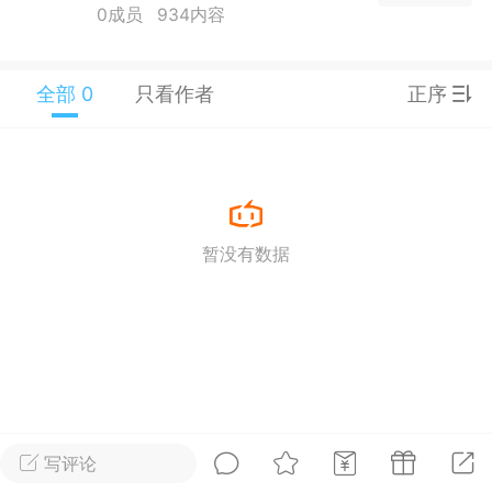
0成员
934内容
25.11.01---2026.03.17 数据表现...
全部 0
只看作者
正序
单
#
狼行天下
#
黄金
59
3.3k
暂没有数据
Lv.9
神隐会员
靓号
EA+
L
 17:09
电脑端
趋势
2024年 狼行天下A03.01软件大更
写评论
有EA 增加货币版EA