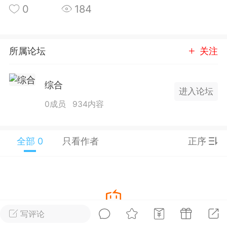
0
184
25.11.01---2026.03.17 数据表现...
所属论坛
关注
综合
进入论坛
单
#
狼行天下
#
黄金
0成员
934内容
59
3.4k
全部 0
只看作者
正序
Lv.9
神隐会员
靓号
EA+
L
 17:09
电脑端
趋势
2024年 狼行天下A03.01软件大更
写评论
暂没有数据
有EA 增加货币版EA