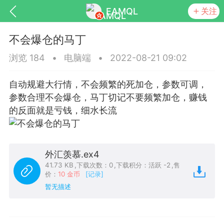
EAMQL
关注
不会爆仓的马丁
浏览 184
•
电脑端
•
2022-08-21 09:02
自动规避大行情，不会频繁的死加仓，参数可调，
号
匿名树洞
发起挑战
幸运转盘
参数合理不会爆仓，马丁切记不要频繁加仓，赚钱
的反面就是亏钱，细水长流
Lv.9
神隐会员
靓号
EA+
L
外汇羡慕.ex4
8
电脑端
趋势
41.73 KB
,
下载次数：0
,
下载积分：活跃 -2
,
售
价：
10 金币
[记录]
026 狼行黄金一次一单1.1你们期待的一
暂无描述
的EA它来了，主打高胜率没浮亏！
 狼行黄金一次一单1.0你们期待的一次一单
它来了，主打高胜率没浮亏！复利模式下 历