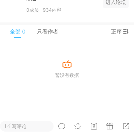
进入论坛
25.11.01---2026.03.17 数据表现...
0成员
934内容
全部 0
只看作者
正序
单
#
狼行天下
#
黄金
59
3.4k
暂没有数据
Lv.9
神隐会员
靓号
EA+
L
 17:09
电脑端
趋势
2024年 狼行天下A03.01软件大更
写评论
有EA 增加货币版EA