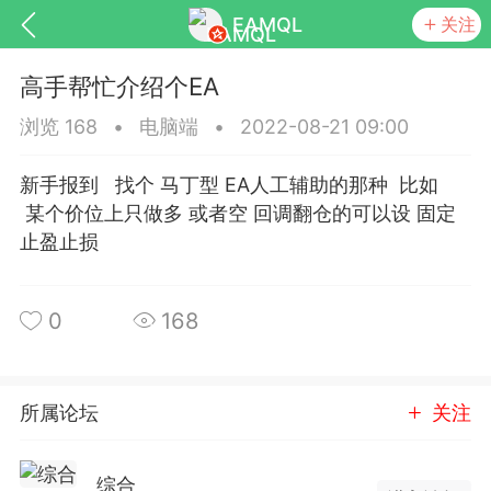
EAMQL
关注
高手帮忙介绍个EA
浏览 168
•
电脑端
•
2022-08-21 09:00
新手报到 找个 马丁型 EA人工辅助的那种 比如
号
匿名树洞
发起挑战
幸运转盘
某个价位上只做多 或者空 回调翻仓的可以设 固定
止盈止损
0
168
Lv.9
神隐会员
靓号
EA+
L
8
电脑端
趋势
026 狼行黄金一次一单1.1你们期待的一
所属论坛
关注
的EA它来了，主打高胜率没浮亏！
 狼行黄金一次一单1.0你们期待的一次一单
综合
它来了，主打高胜率没浮亏！复利模式下 历