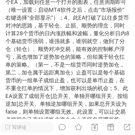
个EA，加载到任意一个打开的图表，任意周期即可
25.11.01---2026.03.17 数据表现...
（唯一设置：启动MT4软件之后，点击“市场报价”
右键选择“全部显示”）；4、此EA打破了以往多货币
对冲的思路，基于轻仓、止损、顺势的理念，同时
计算28个货币的日内涨跌幅和波幅，量化分析日内8
个基础货币强弱，谁强就多，谁弱就空，做到了分
仓（轻仓）、顺势对冲交易，能有效的控制帐户浮
单
#
狼行天下
#
黄金
亏，虽也增加了逆势加仓的策略，但却属于轻仓扛
单的策略。（第一，不是一组货币同时逆势加仓，
59
3.4k
第二，加仓属于远距离加仓）止盈可以是每个基础
货币的一组单子成组止盈，也可以是单币止盈，在
不重仓扛单的情况下，增加获利出场的机会；5、此
EA设置了成组开仓[总开关、单独开哪组开关、按组
Lv.9
神隐会员
靓号
EA+
逆加[总开关、单独逆加哪组开关，如果总开关设为
L
 17:09
电脑端
趋势
false，则单独设置哪组无效。此设置，可以让交易
者根据自己喜好或帐户资金大小选择交易哪些货
2024年 狼行天下A03.01软件大更
币，或者逆加哪些货币。6、EA不是万能的，几乎所
写评论
有EA 增加货币版EA