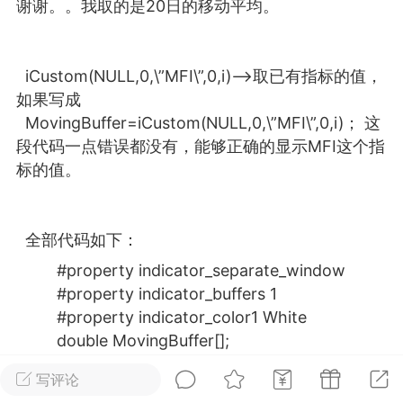
谢谢。。我取的是20日的移动平均。
25.11.01---2026.03.17 数据表现...
iCustom(NULL,0,\”MFI\”,0,i)—>取已有指标的值，
如果写成
MovingBuffer
=iCustom(NULL,0,\”MFI\”,0,i)； 这
段代码一点错误都没有，能够正确的显示MFI这个指
单
#
狼行天下
#
黄金
标的值。
59
3.4k
全部代码如下：
#property indicator_separate_window
#property indicator_buffers 1
Lv.9
神隐会员
靓号
EA+
L
#property indicator_color1 White
 17:09
电脑端
趋势
double MovingBuffer[];
2024年 狼行天下A03.01软件大更
//+
写评论
有EA 增加货币版EA
————————————————————