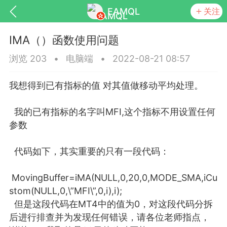
EAMQL
关注
IMA（）函数使用问题
浏览 203
•
电脑端
•
2022-08-21 08:57
我想得到已有指标的值 对其值做移动平均处理。
号
匿名树洞
发起挑战
幸运转盘
我的已有指标的名字叫MFI,这个指标不用设置任何
参数
代码如下，其实重要的只有一段代码：
Lv.9
神隐会员
靓号
EA+
L
8
电脑端
趋势
MovingBuffer
=iMA(NULL,0,20,0,MODE_SMA,iCu
026 狼行黄金一次一单1.1你们期待的一
stom(NULL,0,\”MFI\”,0,i),i);
的EA它来了，主打高胜率没浮亏！
但是这段代码在MT4中的值为0，对这段代码分拆
 狼行黄金一次一单1.0你们期待的一次一单
后进行排查并为发现任何错误，请各位老师指点，
它来了，主打高胜率没浮亏！复利模式下 历