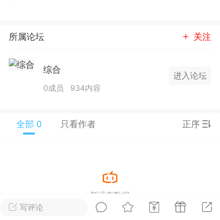
25.11.01---2026.03.17 数据表现...
所属论坛
关注
综合
进入论坛
0成员
934内容
单
#
狼行天下
#
黄金
59
3.4k
全部 0
只看作者
正序
Lv.9
神隐会员
靓号
EA+
L
 17:09
电脑端
趋势
暂没有数据
2024年 狼行天下A03.01软件大更
写评论
有EA 增加货币版EA