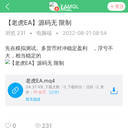
EAMQL
关注
【老虎EA】源码无 限制
浏览 231
•
电脑端
•
2022-08-21 08:54
先在模拟测试。多货币对冲稳定盈利 ，浮亏不
号
匿名树洞
发起挑战
幸运转盘
大，相当稳定的
老虎EA.mq4
Lv.9
神隐会员
靓号
EA+
L
34.37 KB
,
下载次数：0
,
下载积分：活跃 -2
,
售
价：
10 金币
[记录]
8
电脑端
趋势
暂无描述
026 狼行黄金一次一单1.1你们期待的一
的EA它来了，主打高胜率没浮亏！
 狼行黄金一次一单1.0你们期待的一次一单
0
231
它来了，主打高胜率没浮亏！复利模式下 历