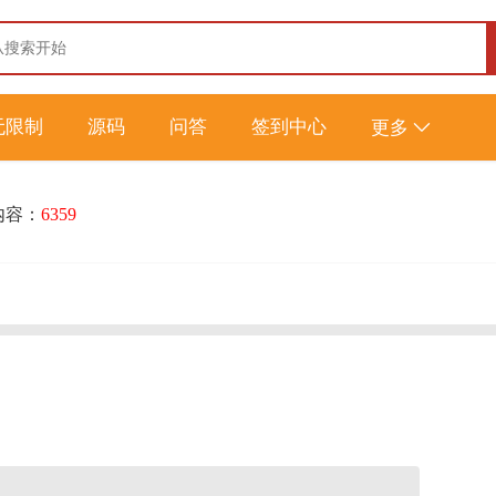
无限制
源码
问答
签到中心
更多
内容：
6359