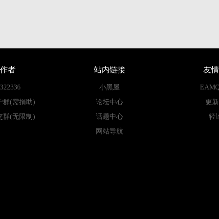
作者
站内链接
友情
22336
小黑屋
EAM
户群(需捐助)
论坛中心
更新
交群(无限制)
话题中心
轻
网站导航