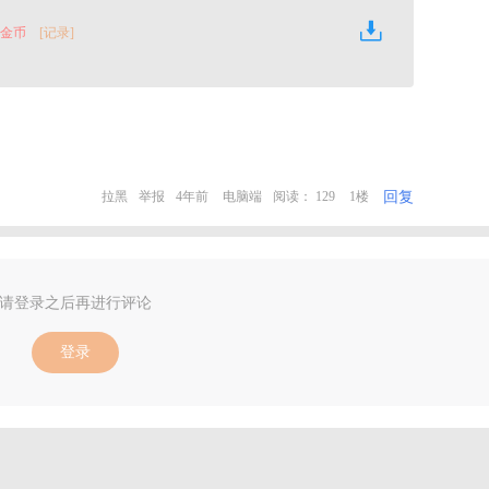
0 金币
[记录]
回复
拉黑
举报
4年前
电脑端
阅读： 129
1楼
请登录之后再进行评论
登录