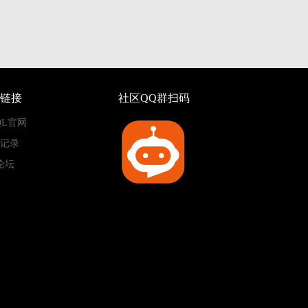
链接
社区QQ群扫码
QL官网
记录
论坛