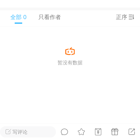
25.11.01---2026.03.17 数据表现...
全部 0
只看作者
正序
单
#
狼行天下
#
黄金
暂没有数据
59
3.4k
Lv.9
神隐会员
靓号
EA+
L
 17:09
电脑端
趋势
2024年 狼行天下A03.01软件大更
写评论
有EA 增加货币版EA