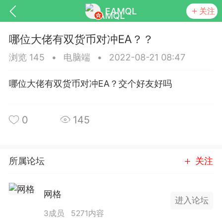
EAMQL
关注
哪位大佬有双货币对冲EA？？
浏览 145
•
电脑端
•
2022-08-21 08:47
哪位大佬有双货币对冲EA？交个好友好吗
号
匿名树洞
发起挑战
幸运转盘
0
145
Lv.9
神隐会员
靓号
EA+
L
所属论坛
关注
8
电脑端
趋势
026 狼行黄金一次一单1.1你们期待的一
的EA它来了，主打高胜率没浮亏！
网格
进入论坛
 狼行黄金一次一单1.0你们期待的一次一单
3成员
5271内容
它来了，主打高胜率没浮亏！复利模式下 历